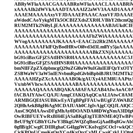
ABRyWFlaAAACGAAAABRnWFlaAAACLAAAABRi
xAAAAIh2dWVkAAADTAAAAIZ2aWV3AAAD1AAA
AAAEMAAAAAxyVFJDAAAEPAAACAxnVFJDAAAEP
aWdodCAoYykgMTk5OCBIZXdsZXR0LVBhY2thcmQ
RUM2MTk2Ni0yLjEAAAAAAAAAAAAAABJzUkdC
AAAAAAAAAAAAAAAAAAAAAAAAAAAAAAAAAA
AAAAAAAAAAAAAAAAAAAAAFhZWiAAAAAAAAB
WVogAAAAAAAAJKAAAA+EAAC2z2Rlc2MAAAAAAA
AAAAAAAAFklFQyBodHRwOi8vd3d3LmllYy5ja
AAAAAAAAAAAAAAAAAAAAAABkZXNjAAAAAAAAA
bG91ciBzcGFjZSAtIHNSR0IAAAAAAAAAAAAAAC5J
bG91ciBzcGFjZSAtIHNSR0IAAAAAAAAAAAAAA
bmNlIFZpZXdpbmcgQ29uZGl0aW9uIGluIElFQzYx
ZSBWaWV3aW5nIENvbmRpdGlvbiBpbiBJRUM2M
AAAAAHZpZXcAAAAAABOk/gAUXy4AEM8UAAPtz
Vx/nbWVhcwAAAAAAAAABAAAAAAAAAAAAAAAA
AAAAAAQAAAAABQAKAA8AFAAZAB4AIwAoAC0A
fACBAIYAiwCQAJUAmgCfAKQAqQCuALIAtwC8A
ARMBGQEfASUBKwEyATgBPgFFAUwBUgFZAWABZ
2QHhAekB8gH6AgMCDAIUAh0CJgIvAjgCQQJLAlQC
AusC9QMAAwsDFgMhAy0DOANDA08DWgNmA3IDfg
OwRIBFUEYwRxBH4EjASaBKgEtgTEBNME4QTwBP
BeUF9gYGBhYGJwY3BkgGWQZqBnsGjAadBq8GwAb
0gflB/gICwgfCDIIRghaCG4IggiWCKoIvgjSCOcI+wk
CicKPQpUCmoKgQqYCq4KxQrcCvMLCwsiCzkLUQ