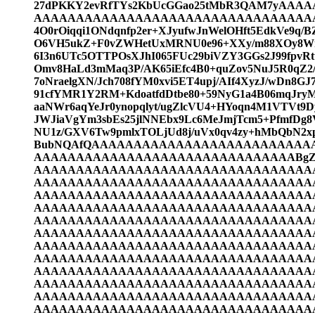
27dPKKY2evRfTYs2KbUcGGao25tMbR3QAM7y
AAAAAAAAAAAAAAAAAAAAAAAAAAAAAAAAAAA
4O0rOiqqi1ONdqnfp2er+XJyufwJnWelOHft5EdkVe9q/
O6VH5ukZ+F0vZWHetUxMRNU0e96+XXy/m88XOy8Wr/
6I3n6UTc5OTTPOsXJhI065FUc29biVZY3GGs2J99fpv
Omv8HaLd3mMaq3P/AK65iEfc4B0+quZov5NuJ5R0qZ2/
7oNraelgXN/Jch708fYM0xvi5ET4upj/AIf4XyzJ/wDn8GJ
91cfYMR1Y2RM+KdoatfdDtbe80+59NyG1a4B06mqJryM
aaNWr6aqYeJr0ynopqlyt/ugZlcVU4+HYoqn4M1VTVt9D
JWJiaVgYm3sbEs25jlNNEbx9Lc6MeJmjTcm5+PfmfDg8
NU1z/GXV6Tw9pmlxTOLjUd8j/uVx0qv4zy+hMbQbN2xp9
BubNQAfQAAAAAAAAAAAAAAAAAAAAAAAAA
AAAAAAAAAAAAAAAAAAAAAAAAAAAAAAABg
AAAAAAAAAAAAAAAAAAAAAAAAAAAAAAAAA
AAAAAAAAAAAAAAAAAAAAAAAAAAAAAAAAA
AAAAAAAAAAAAAAAAAAAAAAAAAAAAAAAAA
AAAAAAAAAAAAAAAAAAAAAAAAAAAAAAAAA
AAAAAAAAAAAAAAAAAAAAAAAAAAAAAAAAA
AAAAAAAAAAAAAAAAAAAAAAAAAAAAAAAAA
AAAAAAAAAAAAAAAAAAAAAAAAAAAAAAAAA
AAAAAAAAAAAAAAAAAAAAAAAAAAAAAAAAA
AAAAAAAAAAAAAAAAAAAAAAAAAAAAAAAAA
AAAAAAAAAAAAAAAAAAAAAAAAAAAAAAAAA
AAAAAAAAAAAAAAAAAAAAAAAAAAAAAAAAA
AAAAAAAAAAAAAAAAAAAAAAAAAAAAAAAAA