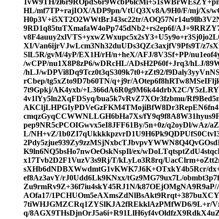
1vW9TH/zl6r9ROpdS6r9WcbP6lcMi+51sWBrWEsZY+
HL/mf7TP+rajIOX/ADP9pn/VtUQ3Xv8A/9H0/F/mj/Xs/w
H0p3V+i5XT2O2WWtBrJ43sc22tr/AOQ57Nr14u9llb3V2
9RD1q85tuTXmafaW4oPp745dNb2+rs2ep6f/AJ+9RRZY
v8F4auuy2xlVTS+yxwZWxupc5x2sY3+U5y9o+r3Sj0jo2L
XI/Van6ijrVJwLcm3Nh32duUDs3QZc3axjfV9Pfs9T/z7s
SlL5R/gvM/4yP/EX1H/rH/n+heX/AFJ/8V3Sf+PP/nu1eof
/wCPP/nu1X8P8zP6/wDRcHL/ADsH2P60f+Jrq3/hLJ/89W
/hLJ/wDPVi8Dq9Tcz0t3qS309k7t0+zZt92/f9Daly3yyV
rCbep/tg5xZto9D7b60TN/q+j9r/AOtep6f8hRTw8MSeIFl
7t9Gpkj/AK4yxb/+L366dA6R0g9M6k44drbX2C/Y5zLRYZ
4v1lYy5ln2XqFDSyq/bua5k7vRvZ7XOr3fzbmu/Rf9Bed5n
AKCljLHPGIyPDVeGzFKM4TMojiBfW8Dr3RepEN6fn4
cmqzGyqCCWWNLLGH6bHa7Xs/fY9q9f8A8W31hyus9Fsp
pep9NR5cPCOIGwvx5eI8JFF61By/5n+0z/q2oyDl/wAz/aZ
L/NH+vZ/1b0ZI7qUkkkkpzvrD1U9H6Pk9QDPUfS0CtvI3vL
2Pdy5zjue939Zy9zzMSjNxbcTJbvpvYWWN8Q4QvGOsd
K9ln6NQ5bsHo7nwOeOskNspIl/ex/wDoLTqtsptZdU4st
x17Tvb2D2F1VuzV3s9Rj/T/kLyLo3R8rq/UacClrm+oZtt
sXHb6dNDBXWwdmtG1vKWK7J6K+OTxkY4b5Rcr/dx+P8A
ef8Az3avY/rJ0Udd6Lk9KNxx/tGz9MG79ux7L/obmbt3p7
Zu9rmRv9Z+36f7iu4skY45RJ1N/k87OEjOMgNA9R9aP
AOfa17/1PCHUOm5eAXmsZdNlBsAkt9Rrqt+387buXCYn
7tiWHJGMZCRq1ZYSlKJA2fREkklAzPMfWD6/9L+r/V
q/8AGX9THsDjnOrJ5a6i+R91LlH6yf4vOldfzX9RdkX4