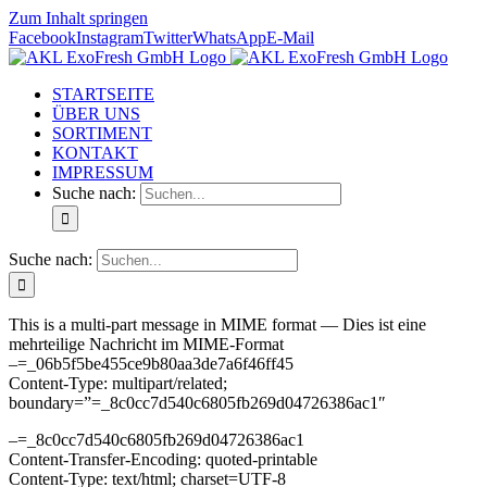
Zum Inhalt springen
Facebook
Instagram
Twitter
WhatsApp
E-Mail
STARTSEITE
ÜBER UNS
SORTIMENT
KONTAKT
IMPRESSUM
Suche nach:
Suche nach:
This is a multi-part message in MIME format — Dies ist eine
mehrteilige Nachricht im MIME-Format
–=_06b5f5be455ce9b80aa3de7a6f46ff45
Content-Type: multipart/related;
boundary=”=_8c0cc7d540c6805fb269d04726386ac1″
–=_8c0cc7d540c6805fb269d04726386ac1
Content-Transfer-Encoding: quoted-printable
Content-Type: text/html; charset=UTF-8