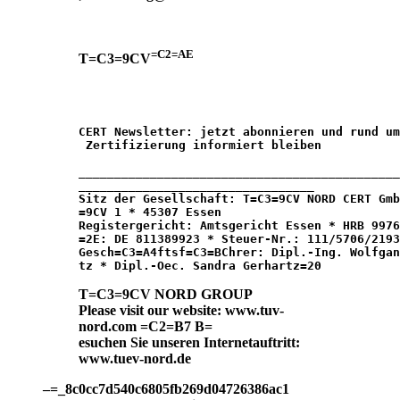
=C2=AE
T=C3=9CV
CERT Newsletter:
 jetzt abonnieren und rund um
_____________________________________________
_________________________________
Sitz der Gesellschaft:
 T=C3=9CV NORD CERT Gmb
Registergericht:
 Amtsgericht Essen * HRB 9976
Gesch=C3=A4ftsf=C3=BChrer:
 Dipl.-Ing. Wolfgan
T=C3=9CV NORD GROUP
Please visit our website:
www.tuv-
nord.com
=C2=B7 B=
esuchen Sie unseren Internetauftritt:
www.tuev-nord.de
–=_8c0cc7d540c6805fb269d04726386ac1