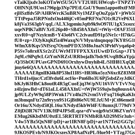
vTaiKIjxdv3oKOTnWt5U5GVVT2U8IUHWcqb+TNPZT
OHNNjU9Uos1796pjp3Np7PEtLGsUY9um1appot0xtFM
ejHSzffdv5P/AHRWrcK5uBRNy1MZFqOuZpjaY+jtWb5H
TTtPepaJ5RPNnfxOn440ijCv05mPRFNu7O1cR2VeP6X
k8jVa3S63gbVqqL/ALX3qpmiuJqtb9k9sO97IU1gX5xsux
uqeNPlK7aBlVXrE26p40+SB458AXfnU+tWiy+OfAF35
xxvR0+qFNzylcmB+Y43o6fVC2clvaufD91p5Ne1c+H7tk
fU8+zp+JXfyKtqKf5z4lWaxqN/VMyu/dnqnqop7KY8SG1
WfmX8/Kqv5NfSrq7OymPFDX5M8oJnaN3PrldVyqa6p4
P5Sv7o8rx0XSr2rZUWrMTFFPXXXt1UwtDTcGxp+JTY
Jq9Lc9iPq9cLGtYmNRZsURRbojaIh7bdc9UvqBfKaYpja
/Q/3ShOUPUavGPND691OrxhywDnyhib4L/SHH81XqQ
jmy6e6QAAAAAAAAAAAAAAAAAAAAAAAAAAA
AAAAAE8gnlIKl4k8P53luI1I8S+H830ko5yzN6xc8Z83M8
THrd1s4juc/Czf3fvdu6Locf/io+Pm6Bo3U6Pj5sbdZsyJd
bKJyl63HhCk8outR4R5gCuoEjq3W/pNU16ViVVTvVNqm
z4IzjnwBd+dT61aLL458AXfnU+tWjW5S9ajwhq8ousx
jp9ULZyW9q58P3Wnk17Vz4fu2N2vm5VrFxq716qKaKI
m3bmqnFtz72n9ryyn9S1GjBt86eNU9EJzUM+jCt86emei
Or16u/XNdyd5lQL16u/XNdyd5kbWl4F/U8umxjU779dV
Z0jDi3R767V13K/HP4JPSdLqza+dVwojp9/uSOl6ZVmV
EMug26KbdMU0xtEL5RRTRTFNMbRBAD29MSr3uh+F8f
V4w5YBz5QxN8F/pDj+ar1IRN8F/pDj+ar1N7Tet2/GG
AAAAAAAAAAAAAAAAAAAAAAAAAAAAAAAAAA
9JKOSPEvh/N9JKOcszesXP8AafNzPL/HueM+YTzgJ7Gs1