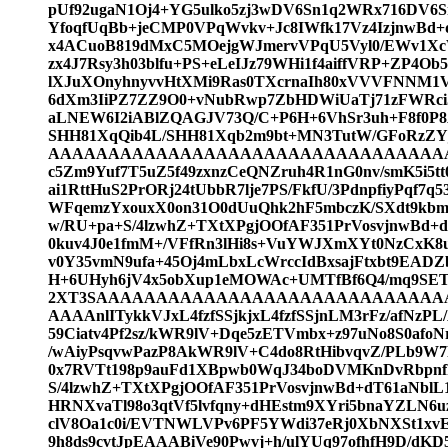
pUf92ugaN1Oj4+YG5ulko5zj3wDV6Sn1q2WRx716DV
YfoqfUqBb+jeCMP0VPqWvkv+Jc8IWfk17Vz4IzjnwBd+
x4ACuoB819dMxC5MOejgWJmervVPqU5Vyl0/EWv1X
zx4J7Rsy3h03blfu+PS+eLeIJz79WHi1f4aiffVRP+ZP4Ob
lXJuXOnyhnyvvHtXMi9Ras0TXcrnaIh80xVVVFNNM1V
6dXm3IiPZ7ZZ9O0+vNubRwp7ZbHDWiUaTj71zFWRciJr
aLNEW6I2iABlZQAGJV73Q/C+P6H+6VhSr3uh+F8f0
SHH81XqQib4L/SHH81Xqb2m9bt+MN3TutW/GFo
AAAAAAAAAAAAAAAAAAAAAAAAAAAAAAAAAAAA
c5Zm9Yuf7T5uZ5f49zxnzCeQNZruh4R1nG0nv/smK5i5tt
ai1RttHuS2PrORj24tUbbR7lje7PS/FkfU/3PdnpfiyPqf7q
WFqemzYxouxX0on31O0dUuQhk2hF5mbczK/SXdt9kbm
w/RU+pa+S/4lzwhZ+TXtXPgjOOfAF351PrVosvjnwBd+
0kuv4J0e1fmM+/VFfRn3lHi8s+VuYWJXmXYt0NzCxK8u
v0Y35vmN9ufa+45Oj4mLbxLcWrccIdBxsajFtxbt9EAD
H+6UHyh6jV4x5obXup1eMOWAc+UMTfBf6Q4/mq9SETf
2XT3SAAAAAAAAAAAAAAAAAAAAAAAAAAAA
AAAAnlITykkVJxL4fzfSSjkjxL4fzfSSjnLM3rFz/afNz
59Ciatv4Pf2sz/kWR9lV+Dqe5zETVmbx+z97uNo8S0af
/wAiyPsqvwPazP8AkWR9lV+C4do8RtHibvqvZ/PLb9W
0x7RVTt198p9auFd1XBpwb0WqJ34boDVMKnDvRbpnf
S/4lzwhZ+TXtXPgjOOfAF351PrVosvjnwBd+dT61aNblL
HRNXvaTl98o3qtVf5lvfqny+dHEstm9XYri5bnaYZLN
clV8Oa1c0i/EVTNWLVPv6PF5YWdi37eRj0XbNXSt1xvE
9h8ds9cvtJpEAAABiVe90Pwvj+h/ulYUq97ofhfH9D/d