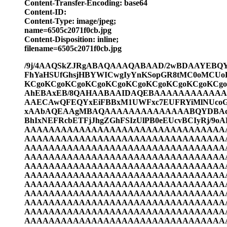
Content-Transfer-Encoding: base64
Content-ID:
Content-Type: image/jpeg;
name=6505c2071f0cb.jpg
Content-Disposition: inline;
filename=6505c2071f0cb.jpg
/9j/4AAQSkZJRgABAQAAAQABAAD/2wBDAAYEB
FhYaHSUfGhsjHBYWICwgIyYnKSopGR8tMC0oMCUo
KCgoKCgoKCgoKCgoKCgoKCgoKCgoKCgoKCgoKCg
AhEBAxEB/8QAHAABAAIDAQEBAAAAAAAAAAAA
AAECAwQFEQYxEiFBBxM1UWFxc7EUFRYiMlNUcoGS
xAAbAQEAAgMBAQAAAAAAAAAAAAAABQYDBAcC
BhIxNEFRcbETFjJhgZGhFSIzUlPB0eEUcvBCIyR
AAAAAAAAAAAAAAAAAAAAAAAAAAAAAAAAA
AAAAAAAAAAAAAAAAAAAAAAAAAAAAAAAAA
AAAAAAAAAAAAAAAAAAAAAAAAAAAAAAAAA
AAAAAAAAAAAAAAAAAAAAAAAAAAAAAAAAA
AAAAAAAAAAAAAAAAAAAAAAAAAAAAAAAAA
AAAAAAAAAAAAAAAAAAAAAAAAAAAAAAAAA
AAAAAAAAAAAAAAAAAAAAAAAAAAAAAAAAA
AAAAAAAAAAAAAAAAAAAAAAAAAAAAAAAAA
AAAAAAAAAAAAAAAAAAAAAAAAAAAAAAAAA
AAAAAAAAAAAAAAAAAAAAAAAAAAAAAAAAA
AAAAAAAAAAAAAAAAAAAAAAAAAAAAAAAAA