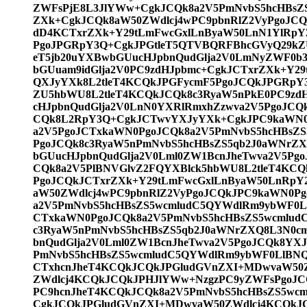
ZWFsPjE8L3JlYWw+CgkJCQk8a2V5PmNvbS5hcHBsZ
ZXk+CgkJCQk8aW50ZWdlcj4wPC9pbnRlZ2VyPgoJCQ
dD4KCTxrZXk+Y29tLmFwcGxlLnByaW50LnN1YlRpY2
PgoJPGRpY3Q+CgkJPGtleT5QTVBQRFBhcGVyQ29kZ
eT5jb20uYXBwbGUucHJpbnQudGlja2V0LmNyZWF0b3
bGUuam9idGlja2V0PC9zdHJpbmc+CgkJCTxrZXk+Y29
QXJyYXk8L2tleT4KCQkJPGFycmF5PgoJCQkJPGRpY
ZU5hbWU8L2tleT4KCQkJCQk8c3RyaW5nPkE0PC9zdH
cHJpbnQudGlja2V0LnN0YXRlRmxhZzwva2V5PgoJCQ
CQk8L2RpY3Q+CgkJCTwvYXJyYXk+CgkJPC9kaWN
a2V5PgoJCTxkaWN0PgoJCQk8a2V5PmNvbS5hcHBsZS
PgoJCQk8c3RyaW5nPmNvbS5hcHBsZS5qb2J0aWNrZX
bGUucHJpbnQudGlja2V0Lml0ZW1BcnJheTwva2V5Pg
CQk8a2V5PlBNVGlvZ2FQYXBlck5hbWU8L2tleT4KCQ
PgoJCQkJCTxrZXk+Y29tLmFwcGxlLnByaW50LnRpY2
aW50ZWdlcj4wPC9pbnRlZ2VyPgoJCQkJPC9kaWN0Pg
a2V5PmNvbS5hcHBsZS5wcmludC5QYWdlRm9ybWF
CTxkaWN0PgoJCQk8a2V5PmNvbS5hcHBsZS5wcmlud
c3RyaW5nPmNvbS5hcHBsZS5qb2J0aWNrZXQ8L3N0cm
bnQudGlja2V0Lml0ZW1BcnJheTwva2V5PgoJCQk8YX
PmNvbS5hcHBsZS5wcmludC5QYWdlRm9ybWF0LlB
CTxhcnJheT4KCQkJCQkJPGludGVnZXI+MDwvaW50
ZWdlcj4KCQkJCQkJPHJlYWw+NzgzPC9yZWFsPgoJ
PC9hcnJheT4KCQkJCQk8a2V5PmNvbS5hcHBsZS5wc
CgkJCQkJPGludGVnZXI+MDwvaW50ZWdlcj4KCQkJC