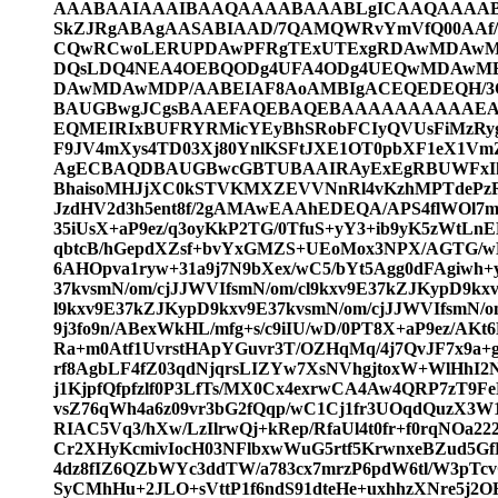
AAABAAIAAAIBAAQAAAABAAABLgICAAQAAAAB
SkZJRgABAgAASABIAAD/7QAMQWRvYmVfQ00AAf
CQwRCwoLERUPDAwPFRgTExUTExgRDAwMD
DQsLDQ4NEA4OEBQODg4UFA4ODg4UEQwMDA
DAwMDAwMDP/AABEIAF8AoAMBIgACEQEDEQH/
BAUGBwgJCgsBAAEFAQEBAQEBAAAAAAAAAAEA
EQMEIRIxBUFRYRMicYEyBhSRobFCIyQVUsFiMzRy
F9JV4mXys4TD03Xj80YnlKSFtJXE1OT0pbXF1eX1Vm
AgECBAQDBAUGBwcGBTUBAAIRAyExEgRBUWFxI
BhaisoMHJjXC0kSTVKMXZEVVNnRl4vKzhMPTdePz
JzdHV2d3h5ent8f/2gAMAwEAAhEDEQA/APS4flWOl7
35iUsX+aP9ez/q3oyKkP2TG/0TfuS+yY3+ib9yK5zWtL
qbtcB/hGepdXZsf+bvYxGMZS+UEoMox3NPX/AGTG/wB
6AHOpva1ryw+31a9j7N9bXex/wC5/bYt5Agg0dFAgiwh
37kvsmN/om/cjJJWVIfsmN/om/cl9kxv9E37kZJKypD9kx
l9kxv9E37kZJKypD9kxv9E37kvsmN/om/cjJJWVIfsmN
9j3fo9n/ABexWkHL/mfg+s/c9iIU/wD/0PT8X+aP9ez/AKt6
Ra+m0Atf1UvrstHApYGuvr3T/OZHqMq/4j7QvJF7x9a
rf8AgbLF4fZ03qdNjqrsLIZYw7XsNVhgjtoxW+WlHhI2
j1KjpfQfpfzlf0P3LfTs/MX0Cx4exrwCA4Aw4QRP7zT9Fe
vsZ76qWh4a6z09vr3bG2fQqp/wC1Cj1fr3UOqdQuzX3W1
RIAC5Vq3/hXw/LzIlrwQj+kRep/RfaUl4t0fr+f0rqNOa2
Cr2XHyKcmivIocH03NFlbxwWuG5rtf5KrwnxeBZud5G
4dz8fIZ6QZbWYc3ddTW/a783cx7mrzP6pdW6tl/W3pTcv
SyCMhHu+2JLO+sVttP1f6ndS91dteHe+uxhhzXNre5j