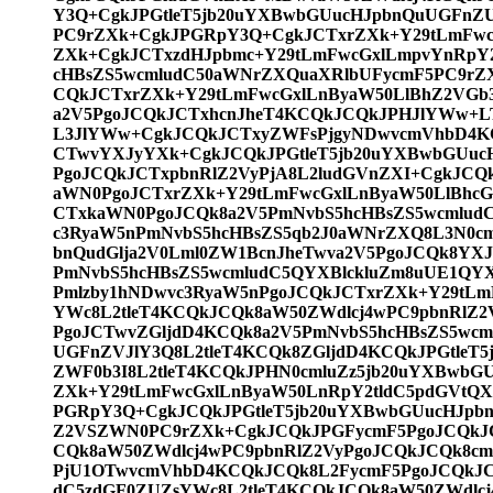
Y3Q+CgkJPGtleT5jb20uYXBwbGUucHJpbnQuUGFn
PC9rZXk+CgkJPGRpY3Q+CgkJCTxrZXk+Y29tLmFwcG
ZXk+CgkJCTxzdHJpbmc+Y29tLmFwcGxlLmpvYnRpY2
cHBsZS5wcmludC50aWNrZXQuaXRlbUFycmF5PC9rZ
CQkJCTxrZXk+Y29tLmFwcGxlLnByaW50LlBhZ2VGb
a2V5PgoJCQkJCTxhcnJheT4KCQkJCQkJPHJlYWw+L
L3JlYWw+CgkJCQkJCTxyZWFsPjgyNDwvcmVhbD4K
CTwvYXJyYXk+CgkJCQkJPGtleT5jb20uYXBwbGUuc
PgoJCQkJCTxpbnRlZ2VyPjA8L2ludGVnZXI+CgkJC
aWN0PgoJCTxrZXk+Y29tLmFwcGxlLnByaW50LlBhc
CTxkaWN0PgoJCQk8a2V5PmNvbS5hcHBsZS5wcmlud
c3RyaW5nPmNvbS5hcHBsZS5qb2J0aWNrZXQ8L3N0cm
bnQudGlja2V0Lml0ZW1BcnJheTwva2V5PgoJCQk8YX
PmNvbS5hcHBsZS5wcmludC5QYXBlckluZm8uUE1QYX
Pmlzby1hNDwvc3RyaW5nPgoJCQkJCTxrZXk+Y29tLm
YWc8L2tleT4KCQkJCQk8aW50ZWdlcj4wPC9pbnRlZ2
PgoJCTwvZGljdD4KCQk8a2V5PmNvbS5hcHBsZS5wc
UGFnZVJlY3Q8L2tleT4KCQk8ZGljdD4KCQkJPGtleT
ZWF0b3I8L2tleT4KCQkJPHN0cmluZz5jb20uYXBwbGU
ZXk+Y29tLmFwcGxlLnByaW50LnRpY2tldC5pdGVtQX
PGRpY3Q+CgkJCQkJPGtleT5jb20uYXBwbGUucHJp
Z2VSZWN0PC9rZXk+CgkJCQkJPGFycmF5PgoJCQkJC
CQk8aW50ZWdlcj4wPC9pbnRlZ2VyPgoJCQkJCQk8
PjU1OTwvcmVhbD4KCQkJCQk8L2FycmF5PgoJCQkJC
dC5zdGF0ZUZsYWc8L2tleT4KCQkJCQk8aW50ZWdlcj