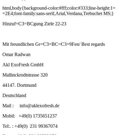
html,body{background-color:#fff;color:#333;line-height:1=
=2E4;font-family:sans-serif,Arial,Verdana,Trebuchet MS;}
Hinzuf=C3=BCgung Ziele 22-23
Mit freundlichen Gr=C3=BC=C3=9Fen/ Best regards
Omar Radwan
Akl ExoFresh GmbH
Mallinckrodtstrasse 320
44147. Dortmund
Deutschland
Mail :
info@aklexofresh.de
Mobil: +49(0) 1735651237
Tel:. : +49(0) 231 99367074