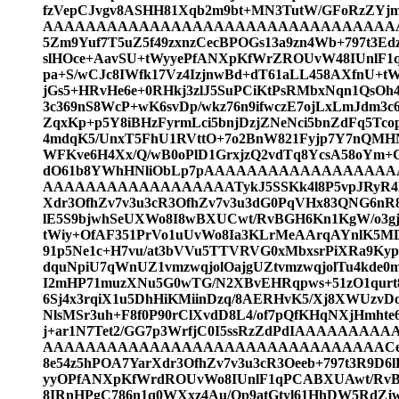
fzVepCJvgv8ASHH81Xqb2m9bt+MN3TutW/GFoR
AAAAAAAAAAAAAAAAAAAAAAAAAAAAAAAAAAAAA
5Zm9Yuf7T5uZ5f49zxnzCecBPOGs13a9zn4Wb+797t3Ed
slHOce+AavSU+tWyyePfANXpKfWrZROUvW48IUnlF1
pa+S/wCJc8IWfk17Vz4IzjnwBd+dT61aLL458AXfnU+tW
jGs5+HRvHe6e+0RHkj3zlJ5SuPCiKtPsRMbxNqn1QsOh4
3c369nS8WcP+wK6svDp/wkz76n9ifwczE7ojLxLmJdm3c
ZqxKp+p5Y8iBHzFyrmLci5bnjDzjZNeNci5bnZdFq5Tco
4mdqK5/UnxT5FhU1RVttO+7o2BnW821Fyjp7Y7nQMHN
WFKve6H4Xx/Q/wB0oPlD1GrxjzQ2vdTq8YcsA58oYm+C/
dO61b8YWhHNliObLp7pAAAAAAAAAAAAAAAA
AAAAAAAAAAAAAAAAAATykJ5SSKk4l8P5vpJRyR4l8P5
Xdr3OfhZv7v3u3cR3OfhZv7v3u3dG0PqVHx83QNG6nR8
lE5S9bjwhSeUXWo8I8wBXUCwt/RvBGH6Kn1KgW/o3gj
tWiy+OfAF351PrVo1uUvWo8Ia3KLrMeAArqAYnlK5MD8
91p5Ne1c+H7vu/at3bVVu5TTVRVG0xMbxsrPiXRa9Ky
dquNpiU7qWnUZ1vmzwqjolOajgUZtvmzwqjolTu4kde0
I2mHP71muzXNu5G0wTG/N2XBvEHRqpws+51zO1qurt
6Sj4x3rqiX1u5DhHiKMiinDzq/8AERHvK5/Xj8XWUzvDo
NlsMSr3uh+F8f0P90rClXvdD8L4/of7pQfKHqNXjHmhte
j+ar1N7Tet2/GG7p3WrfjC0I5ssRzZdPdIAAAA
AAAAAAAAAAAAAAAAAAAAAAAAAAAAAAAACeUhPK
8e54z5hPOA7YarXdr3OfhZv7v3u3cR3Oeeb+797t3R9D6
yyOPfANXpKfWrdROUvWo8IUnlF1qPCABXUAwt/RvBG
8IRnHPgC786n1q0WXxz4Au/Op9atGtyl61HhDW5RdZj