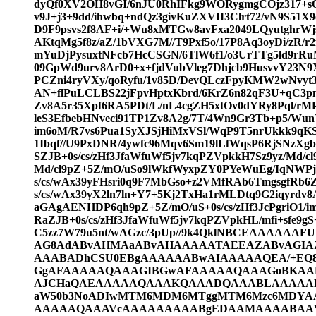
dyQf0XV2OH8vGI/6nJU0RhIFkg9WORygmgCOjz317+s
v9J+j3+9dd/ihwbq+ndQz3givKuZXVII3Clrt72/vN9S51
D9F9psvs2f8AF+i/+Wu8xMTGw8avFxa2049LQyutghrW
AKtqMg5f8z/aZ/1bVXG7M//T9Pxf5o/17P8Aq3oyDi/zR/
mYuDjPysuxtNFcb7HcCSGN/6TlW6f1/o3UrTTg5ld9rR
09GpWd9urv8ArD0+x+fjdVubVleg7Dhjcb9HusvvY23N9
PCZni4ryVXy/qoRyfu/1v85D/DevQLczFpyKMW2wNvyt3
AN+flPuLCLBS22jFpvHptxKbrd/6KrZ6n82qF3U+qC3p
Zv8A5r35Xpf6RA5PDt/L/nL4cgZH5xtOv0dYRy8Pql/rM
leS3EfbebHNveci91TP1Zv8A2g/7T/4Wn9Gr3Tb+p5/Wu
im6oM/R7vs6Pua1SyXJSjHiMxVSl/WqP9T5nrUkkk9qK
1Ibqf//U9PxDNR/4ywfc96Mqv6Sm19lLfWqsP6RjSNzXgb
SZJB+0s/cs/zHf3JfaWfuWf5jv7kqPZVpkkH7Sz9yz/Md/
Md/cl9pZ+5Z/mO/uSo9lWkfWyxpZY0PYeWuEg/IqNWPj
s/cs/wAx39yFHsri0q9F7MbGso+z2VMfRAb6TmgsgfRb
s/cs/wAx39yX2ln7ln+Y7+5Kj2TxHa1rMLDtq9G2iqyrdv8
aGAgAENHDP6qh9pZ+5Z/mO/uS+0s/cs/zHf3JcPgriO1/i
RaZJB+0s/cs/zHf3JfaWfuWf5jv7kqPZVpkHL/mfi+sfe9gS+
C5zz7W79u5nt/wAGzc/3pUp//9k4QklNBCEAAAA
AG8AdABvAHMAaABvAHAAAAATAEEAZABvAGIA
AAABADhCSU0EBgAAAAAABwAIAAAAAQEA/+EQ
GgAFAAAAAQAAAGIBGwAFAAAAAQAAAGoBKA
AJCHaQAEAAAAAQAAAKQAAADQAAABLAAAAAEAA
aW50b3NoADIwMTM6MDM6MTggMTM6Mzc6MDY
AAAAAQAAAVcAAAAAAAAABgEDAAMAAAABAA