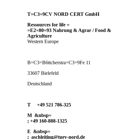
T=C3=9CV NORD CERT GmbH
Ressources for life =
=E2=80=93 Nahrung & Agrar / Food &
Agriculture
Western Europe
B=C3=B6ttcherstra=C3=9Fe 11
33607 Bielefeld
Deutschland
T
+49 521 786-325
M
&nbsp=
; +49 160-888-1325
E
&nbsp=
; aschleiting@tuev-nord.de