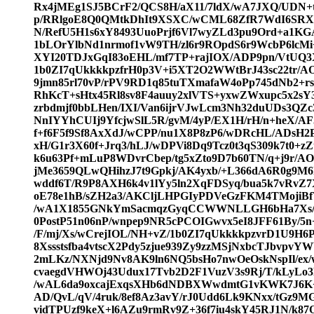
Rx4jMEg1SJ5BCrF2/QCS8H/aX11/7ldX/wA7JXQ/UDN+t
p/RRlgoE8Q0QMtkDhIt9XSXC/wCML68ZfR7WdI6SRX
N/RefU5H1s6xY8493UuoPrjf6Vl7wyZLd3pu9Ord+a1KG
1bLOrYlbNd1nrmof1vW9TH/zl6r9ROpdS6r9WcbP6lc
XYI20TDJxGqI83oEHL/mf7TP+rajIOX/ADP9pn/VtUQ3X
1b0ZI7qUkkkkpzfrH0p3V+i5XT2O2WWtBrJ43sc22tr/
9jmn85rl70vP/rPV9RD1q85tuTXmafaW4oPp745dNb2+
RhKcT+sHtx45Rl8sv8F4auuy2xlVTS+yxwZWxupc5x2sY3
zrbdmjf0bbLHen/IXI/Van6ijrVJwLcm3Nh32duUDs3QZc3
NnIYYhCUIj9YfcjwSlL5R/gvM/4yP/EX1H/rH/n+heX/AF
f+f6F5f9Sf8AxXdJ/wCPP/nu1X8P8zP6/wDRcHL/ADsH2P
xH/G1r3X60f+Jrq3/hLJ/wDPVi8Dq9Tcz0t3qS309k7t0+z
k6u63Pf+mLuP8WDvrCbep/tg5xZto9D7b60TN/q+j9r/AO
jMe3659QLwQHihzJ7t9Gpkj/AK4yxb/+L366dA6R0g9M6k
wddf6T/R9P8AXH6k4v1lYy5ln2XqFDSyq/bua5k7vRvZ7
oE78e1hB/sZH2a3/AKCljLHPGIyPDVeGzFKM4TMojiB
/wA1X1855GNkYmSacmqzGyqCCWWNLLGH6bHa7Xs/fY
0PostP51n06nP/wnpep9NR5cPCOIGwvx5eI8JFF61By/5n+
/F/mj/Xs/wCrejIOL/NH+vZ/1b0ZI7qUkkkkpzvrD1U9H6P
8Xssstsfba4vtscX2Pdy5zjue939Zy9zzMSjNxbcTJbvpv
2mLKz/NXNjd9Nv8AK9ln6NQ5bsHo7nwOeOskNspIl/ex/
cvaegdVHWOj43Udux17Tvb2D2F1VuzV3s9Rj/T/kLyLo3
/wAL6da9oxcajExqsXHb6dNDBXWwdmtG1vKWK7J6K+O
AD/QvL/qV/4ruk/8ef8Az3avY/rJ0Udd6Lk9KNxx/tGz9M
vidTPUzf9keX+l6AZu9rmRv9Z+36f7iu4skY45RJ1N/