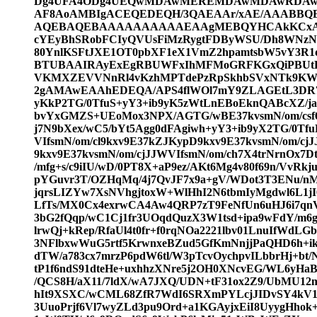
Dg4UFA4ODg4UEQwMDAwMEREMDAwMDAwRD
AF8AoAMBIgACEQEDEQH/3QAEAAr/xAE/AAABB
AQEBAQEBAAAAAAAAAAEAAgMEBQYHCAkKCxAA
cYEyBhSRobFCIyQVUsFiMzRygtFDByWSU/Dh8WNzN
80YnlKSFtJXE1OT0pbXF1eX1VmZ2hpamtsbW5vY3R
BTUBAAIRAyExEgRBUWFxIhMFMoGRFKGxQiPBUtH
VKMXZEVVNnRl4vKzhMPTdePzRpSkhbSVxNTk9KW1x
2gAMAwEAAhEDEQA/APS4flWOl7mY9ZLAGEtL3DR7nP
yKkP2TG/0TfuS+yY3+ib9yK5zWtLnEBoEknQABcXZ/j
bvYxGMZS+UEoMox3NPX/AGTG/wBE37kvsmN/om/csf6
j7N9bXex/wC5/bYt5Agg0dFAgiwh+yY3+ib9yX2TG/0T
VIfsmN/om/cl9kxv9E37kZJKypD9kxv9E37kvsmN/om/cj
9kxv9E37kvsmN/om/cjJJWVIfsmN/om/ch7X4trNrnOx
/mfg+s/c9iIU/wD/0PT8X+aP9ez/AKt6Mg4v80f69n/VvRkj
pYGuvr3T/OZHqMq/4j7QvJF7x9a+gV/WDot3T3ENu/n
jqrsLIZYw7XsNVhgjtoxW+WlHhI2N6tbmIyMgdwl6L1jI
LfTs/MX0Cx4exrwCA4Aw4QRP7zT9FeNfUn6uHJ6i7qnV
3bG2fQqp/wC1Cj1fr3UOqdQuzX3W1tsd+ipa9wFdY/m6
lrwQj+kRep/RfaUl4t0fr+f0rqNOa2221lbv01LnuIfWdL
3NFlbxwWuG5rtf5KrwnxeBZud5GfKmNnjjPaQHD6h+i
dTW/a783cx7mrzP6pdW6tl/W3pTcvOychpvILbbrHj+bt
tP1f6ndS91dteHe+uxhhzXNre5j2OH0XNcvEG/WL6yH
/QCS8H/aX11/7ldX/wA7JXQ/UDN+tF31ox2Z9/UbMU12m
hIt9XSXC/wCML68ZfR7WdI6SRXmPYLcjJIDvSY4kV11
3UuoPrjf6Vl7wyZLd3pu9Ord+a1KGAyjxEiI8UyygHhok