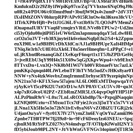
T+rR4/PPqdtXTFVM01RvExtO7Bp+iUXMear3tVdHue8/
KmfulcnD2r29Z0y1lWpiKp97co/Zq7YVhxtoc6NqO9qJ9
u0R2x4/PDU06/c03Imzd9mf+3bufjW9Qx4v2umP+2dV3T
lXsHMtZONV0blurpRPP/APv915R3nOw4n3l6xeo38cVU
1fTrkXP8rHjft+Pe1tJ1G36L/Fvzt3b93c7LQOJsPVMemZu
iOuapnaIURVTVaq6FymqirxVRtLNVe8bTPUw2+Ud2inm
ci53yOjdu08ojtiPH51eUW6rl2m3apmuuqdqaY5zLdw8
czO2u5u3VT+rb38Xjnytei1k6veiuuNqfpEfu2/S4+k2Zp
euXI90Lw1a9BH9UrDhXfdCn/AJ1a9BH9UprXaIt4H
TNiqJie3rh7cU8E01zXk6LT0a5nerHmeqfm+LzPPgCf+
uLjRXbntlRenanqGhZ1XeKqrF6nqrt1x1T5JhZPD/Ge
3+jveREbU3qY99H4x51X69w5qGjXKpvWpu4+/vb9EbxM
8TTvxDn+Lvn3Q+NK0bM1Wi7Vh00VRbnaelVtzc7azLkV
pmKKp2qnqnl40LiWLebnTF3hTVMz5udZvJHKx8yar0T
NNW+yNx4tzkWovbxZmqIrmnnEbrhyse3lY9yzepiqiuNp
NN21xo7d+KF1XSow5i7ajen/AL6LO0fExMTDopwqaYt
rjAyK/eVf5czPKf2U7xtO/D1/wAlVP8AVCxU5VvJ0+qu3
x4p7xRG0coU02PZ+ZEbRmZMR5LtX4qvpOq0YHP51P
ALPzPlmR9rV+L0xc7LnLsROXkbd8p/7k+PzpqjlNaqq
kZNfQt09Uztu+sTMxsu1Tcx7tFyie2Jczx3j5uTYx5x7V
jLNna1Xh5Ho5o3o72bN1ivEv8yaN6VvZOBiZUTGRj2rkT
U4janOu/yaV+/fyr01X7lV27VymZ3n6EVqOrYuZamii39
Zpnbe7TH0TPW7fj2I9z8+lo+9FcF6DeoyIzs63NEUx+Spq
cjbnRM/RtYePXZ027NyNt4mdvgr7F/O7HpKfWuH2NY3
fD5ybiJoub98PL2NY+Jt/VhWnGVFNGv34opimOjT1R5lo