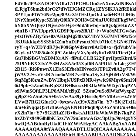
F4V0r/lPA/8ADOP/AOfa17/1PCHUOm5eAXmsZdNlBsAk
tLRjgT6bm2bd3rO27tiWHJGMZCRq1ZYSlKJA2fREkk
3PY1jmPfW76Ne/2pq/8AGX9THsDjnOrJ5a6i+R91LlH
1NrXfm/6Kypc5Z/idyQf0XV2OH8vGI/6nJU0RhIFkg9W
bY8bXWQ6yz1Njve2v9J+j3+9dd/ihwbq+ndQz3givKuZXV
v6n1B+TWIJppr9AGD9F9psvs2f8AF+i/+Wu8xMTGw8a
y4zOW6ZBy/5n+0z/AKtqMg5f8z/aZ/1bVXG7M//T9Pxf5o/
JKUkkkkpSSSSSkGZmYuDjPysuxtNFcb7HcCSGN/6TlW6
ryY+q+WZDYdR7jwP09GpWd9urv8ArD0+x+fjdVubVleg
8GyUyJV5f85t4uXjPCZni4ryVXy/qoRyfu/1v85D/DevQL
Gu7Ibi9BGVn5DMXrAN+flPuLCLBS22jFpvHptxKbrd/
2519NbBXXfvZ/S3MZv8A5r35Xpf6RA5PDt/L/nL4cgZH5
2Di15+Rl9PuwnX1ZleS3EfbebHNveci91TP1Zv8A2g/7T
jWAV22+sa/VsfR7cim6oM/R7vs6Pua1SyXJSjHiMxVSl/
6tqMg5f8z/aZ/wBW1Ibqf//U9PxDNR/4ywfc96Mqv6Sm19
6iJ9pb+5Z/mO/uRpSZJB+0s/cs/zHf3JfaWfuWf5jv7kqPZ
o9lWmSQftLP3LP8AMd/cl9pZ+5Z/mO/uSo9lWkfWyxpZ
qj9pZ+5Z/mO/uS+0s/cs/wAx39yFHsri0q9F7MbGso+z2
EVwB7RG2Gfue1Q+0s/cs/wAx39yX2ln7ln+Y7+5Kj2TxH
d/u+kiNqqaQ5rGtIaGAgAENHDP6qh9pZ+5Z/mO/uS+0s/c
yX2ln7ln+Y7+5Gj2RaZJB+0s/cs/zHf3JfaWfuWf5jv7kqPZ
hxZbYx949GlhllbiC5zz7W79u5nt/wAGzc/3pUp//9n/
bwIQAABtbnRyUkdCIFhZWiAHzgACAAkABgAxA
AAAAAQAA9tYAAQAAAADTLUhQICAAAAAAAA
AAAAAAAAAAAAABFjcHJ0AAABUAAAADNkZXNj