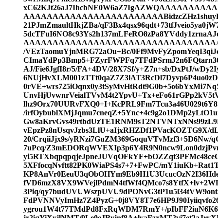
xC62KJt26aJ7IhcbNE0W6aZ7IgAZWQAAAAAA
AAAAAAAAAAAAAAAAAAAAAAAABidzcZHz1shuyEA
21PJmZmaultHkjZBa/qF3Bx4qsx96qdt+73tfJveio5ya
5dcTFuI6NO8c93Ys2h137mLFeRO8zPa8YVddy1z
AAAAAAAAAAAAAAAAAAAAAAAAAAAAAAAAAA
/VEzTaomuYjnMRG72aOu+Bc/0Ff9MvFyZpomYeqI3qiJc
CImaYdPp3Bmp5+FZyrFWPFq7TFdPSrmJ2n6FQtarn3
AJ/Fie6JgfI8r/5/FA+4DV/28X7Sf/y+Z7n+sb/DxPtJ/wDy2
6NUjHvXLM001zTTt0qaZ7Z3lAT3RcDl7Dyvp6P4uo0zD
0rVE+wrs725iOqnx0y3tSyMvHtRdt9G0b+5o6bYxMi7N
UnvHjUvwnrVeialTVvM4t2YpvU+Tx+eFo61rGPp2kV5t
lhz9Orx70UURvFXQ0+I+KcPRL9Fm7Tcu3a46U029t6Y8
/irfOybublXMjJqmu7cneqZ+5Ync+4c9g2o1DMp2yLtO1u
Gw8aKrvGvs49rtbdUzTE1RNM9sT2NTVNTxNNs99zL9F
vEpzPz8nUsqvJzbs3LlU+aIjxRHZDf1PVacKOZTG9X/d
20/CrqiiJjx9s/yRNzi7GuZM369GoquVTvMzf3+5D6Nw/
7uPcq/Z3mEDORqWVEXIp3p6Y4R9N0ncw9Lon0dzjPvm
yi5RTXbqpqpqjeJpneJUVqOFkYF+bOZZqt3PFMc48ce
5XFfocqNvftt82PK0WiaPS4s7+7+FwPC/mY1iuKb+Ra
KP8AnVr0EeuU3qObOHYm9Eb9H1U3UcucOzN2I36Hde2
fVD6mzX8VX9WVejlPdmN4tfWf4QMco7s8YtfX+lv+2WD
3Piq/qy7budUVUWszpUVU9dPONvG3tP1u5l34tVW9on
FdPVNNVyImHz7Z4PyzG+0j8VY8T7e6HP9J90Iyiiqvfo26
ygrou1W4t77TMdPd8FxRqWDM7RmY+/pIbFF2iuN6K6a
jr2iqYiXyjlNMT/9Le0eJRyjnf8A+lvaFzxMT2vi7et2aJ