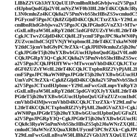
LlBhZ2VGb3JtYXQuUE1PcmllbnRhdGlvbjwva2V5Pgo
cHJpbnQudGlja2V0LmNyZWF0b3I8L2tleT4KCQk8c3
L3N0cmluZz4KCQk8a2V5PmNvbS5hcHBsZS5wcmlud
PGFycmF5PgoJCQk8ZGljdD4KCQkJCTxrZXk+Y29tL
cmllbnRhdGlvbjwva2V5PgoJCQkJPGludGVnZXI+MT
cGxlLnByaW50LnRpY2tldC5zdGF0ZUZsYWc8L2tleT4
CgkJCTwvZGljdD4KCQk8L2FycmF5PgoJPC9kaWN0Pg
ZUZvcm1hdC5QTVNjYWxpbmc8L2tleT4KCTxkaWN0P
Y2tldC5jcmVhdG9yPC9rZXk+CgkJPHN0cmluZz5jb20
CgkJPGtleT5jb20uYXBwbGUucHJpbnQudGlja2V0Lml
CQkJPGRpY3Q+CgkJCQk8a2V5PmNvbS5hcHBsZS5w
a2V5PgoJCQkJPHJlYWw+MTwvcmVhbD4KCQkJCTxrZ
dGF0ZUZsYWc8L2tleT4KCQkJCTxpbnRlZ2VyPjA8L2
cmF5PgoJPC9kaWN0PgoJPGtleT5jb20uYXBwbGUucH
UmVzPC9rZXk+Cgk8ZGljdD4KCQk8a2V5PmNvbS5hc
a2V5PgoJCTxzdHJpbmc+Y29tLmFwcGxlLmpvYnRpY2
cGxlLnByaW50LnRpY2tldC5pdGVtQXJyYXk8L2tleT
PGtleT5jb20uYXBwbGUucHJpbnQuUGFnZUZvcm1hd
cmVhbD43MjwvcmVhbD4KCQkJCTxrZXk+Y29tLmFwc
L2tleT4KCQkJCTxpbnRlZ2VyPjA8L2ludGVnZXI+Cg
aWN0PgoJPGtleT5jb20uYXBwbGUucHJpbnQuUGFnZ
a2V5PgoJPGRpY3Q+CgkJPGtleT5jb20uYXBwbGUucHJ
CQk8c3RyaW5nPmNvbS5hcHBsZS5qb2J0aWNrZXQ8L
cmludC50aWNrZXQuaXRlbUFycmF5PC9rZXk+CgkJP
Y29tLmFwcGxlLnByaW50LlBhZ2VGb3JtYXQuUE1WZ