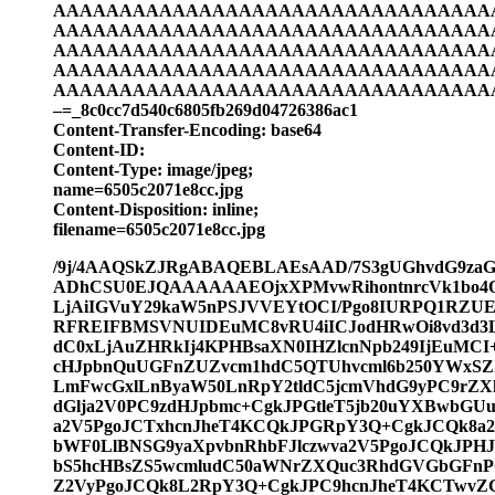
AAAAAAAAAAAAAAAAAAAAAAAAAAAAAAAAA
AAAAAAAAAAAAAAAAAAAAAAAAAAAAAAAAA
AAAAAAAAAAAAAAAAAAAAAAAAAAAAAAAAA
AAAAAAAAAAAAAAAAAAAAAAAAAAAAAAAAA
AAAAAAAAAAAAAAAAAAAAAAAAAAAAAAAAAA
–=_8c0cc7d540c6805fb269d04726386ac1
Content-Transfer-Encoding: base64
Content-ID:
Content-Type: image/jpeg;
name=6505c2071e8cc.jpg
Content-Disposition: inline;
filename=6505c2071e8cc.jpg
/9j/4AAQSkZJRgABAQEBLAEsAAD/7S3gUGhvdG9
ADhCSU0EJQAAAAAAEOjxXPMvwRihontnrcVk1bo4
LjAiIGVuY29kaW5nPSJVVEYtOCI/Pgo8IURPQ1RZUE
RFREIFBMSVNUIDEuMC8vRU4iICJodHRwOi8vd3d3L
dC0xLjAuZHRkIj4KPHBsaXN0IHZlcnNpb249IjEuMCI
cHJpbnQuUGFnZUZvcm1hdC5QTUhvcml6b250YWxSZ
LmFwcGxlLnByaW50LnRpY2tldC5jcmVhdG9yPC9rZX
dGlja2V0PC9zdHJpbmc+CgkJPGtleT5jb20uYXBwbGU
a2V5PgoJCTxhcnJheT4KCQkJPGRpY3Q+CgkJCQk8a
bWF0LlBNSG9yaXpvbnRhbFJlczwva2V5PgoJCQkJPH
bS5hcHBsZS5wcmludC50aWNrZXQuc3RhdGVGbGFnP
Z2VyPgoJCQk8L2RpY3Q+CgkJPC9hcnJheT4KCTwvZ