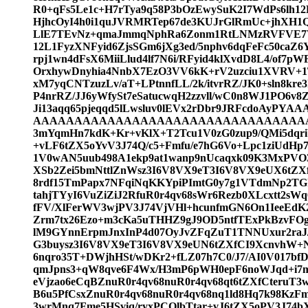
R0+qFs5Le1c+H7rTya9q58P3bOzEwySuK2I7WdPs6lh12
HjhcOyI4h0i1quJVRMRTep67de3KUJrGlRmUc+jhXH
LlE7TEvNz+qmaJmmqNphRa6Zonm1RtLNMzRVFVE
12L1FyzXNFyid6ZjsSGm6jXg3ed/5nphv6dqFeFc50caZ
rpj1wn4dFsX6MiiLlud4lf7N6i/RFyid4klXvdD8L4/of7p
OrxhywDnyhia4NnbX7EzO3VV6kK+rV2uzciu1XVRV+1T
xM7yqCNTzuzLv/aT+LPtnnfLL/2k/itvrRZ/JK0+sln8kre
P4nrRZ/JJ6yWfySt7eSatucwqH2zzvll/wC0n8WJ1PO6v
Ji13aqq65pjeqqd5lLwsluv0lEVx2rDbr9JRFcdo
AAAAAAAAAAAAAAAAAAAAAAAAAAAAAAAAAATyk
3mYqmHn7kdK+Kr+vKlX+T2Tcu1V0zG0zup9/QMi5dqri
+vLF6tZX5oYvV3J74Q/c5+Fmfu/e7hG6Vo+Lpc1ziUdH
1V0wAN5uub498A1ekp9at1wanp9nUcaqxk09K3MxPVO3
XSb2Zei5bmNttlZnWsz3I6V8VX9eT3I6V8VX9eUX6tZ
8rdf15TmPapx7NFqiNqKKYpiPImtG0y7g1VTdmNp2TG
tahjTYyI6VuZiZiJ2RfuR0r4qv68sWr6Rezb0XLcxtt2s
fFV/XlFerWV3wjPV3J74VjVHl+hcunfmGN6On1IeeEdK
Zrm7tx26Ezo+m3cKa5uTHHZ9gJ9OD5ntfTExPkBzvFOg
lM9GYnnErpmJnxInP4d07OyJvZFqZuT1TNNUxur2raJ/l
G3buysz3I6V8VX9eT3I6V8VX9eUN6tZXfCI9XcnvhW+
6nqro35T+DWjhHSt/wDKr2+fLZ07h7C0/J7/AI0V017
qmJpns3+qW8qve6F4Wx/H3mP6pWH0epF6noWJqd+i7
eVjzao6eCqBZnuR0r4qv68nuR0r4qv68qt6tZXfCteruT
B6u5PfCsxZnuR0r4qv68nuR0r4qv68nq1ld8Hq7k98KzFm
3wrMnq7Fme5HSviq/ryxPCOlbTtar+vJ6tZX5oPV3J74