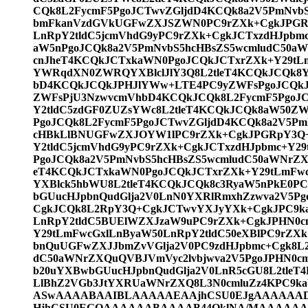
CQk8L2FycmF5PgoJCTwvZGljdD4KCQk8a2V5PmNvbS
bmFkanVzdGVkUGFwZXJSZWN0PC9rZXk+CgkJPGRp
LnRpY2tldC5jcmVhdG9yPC9rZXk+CgkJCTxzdHJpbm
aW5nPgoJCQk8a2V5PmNvbS5hcHBsZS5wcmludC50a
cnJheT4KCQkJCTxkaWN0PgoJCQkJCTxrZXk+Y29tL
YWRqdXN0ZWRQYXBlclJlY3Q8L2tleT4KCQkJCQk8
bD4KCQkJCQkJPHJlYWw+LTE4PC9yZWFsPgoJCQkJ
ZWFsPjU3NzwvcmVhbD4KCQkJCQk8L2FycmF5PgoJC
Y2tldC5zdGF0ZUZsYWc8L2tleT4KCQkJCQk8aW50ZW
PgoJCQk8L2FycmF5PgoJCTwvZGljdD4KCQk8a2V5Pm
cHBkLlBNUGFwZXJOYW1lPC9rZXk+CgkJPGRpY3Q+
Y2tldC5jcmVhdG9yPC9rZXk+CgkJCTxzdHJpbmc+Y2
PgoJCQk8a2V5PmNvbS5hcHBsZS5wcmludC50aWNrZX
eT4KCQkJCTxkaWN0PgoJCQkJCTxrZXk+Y29tLmFw
YXBlck5hbWU8L2tleT4KCQkJCQk8c3RyaW5nPkE0PC
bGUucHJpbnQudGlja2V0LnN0YXRlRmxhZzwva2V5Pg
CgkJCQk8L2RpY3Q+CgkJCTwvYXJyYXk+CgkJPC9k
LnRpY2tldC5BUElWZXJzaW9uPC9rZXk+CgkJPHN0c
Y29tLmFwcGxlLnByaW50LnRpY2tldC50eXBlPC9rZX
bnQuUGFwZXJJbmZvVGlja2V0PC9zdHJpbmc+Cgk8L
dC50aWNrZXQuQVBJVmVyc2lvbjwva2V5PgoJPHN0cm
b20uYXBwbGUucHJpbnQudGlja2V0LnR5cGU8L2tleT
LlBhZ2VGb3JtYXRUaWNrZXQ8L3N0cmluZz4KPC9k
ASwAAAABAAIBLAAAAAEAAjhCSU0EJgAAAAA
HjhCSU0EGQAAAAAABAAAAB44QklNA/MAAAAA