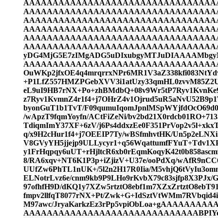
AAAAAAAAAAAAAAAAAAAAAAAAAAAAAAAAA
AAAAAAAAAAAAAAAAAAAAAAAAAAAAAAAAA
AAAAAAAAAAAAAAAAAAAAAAAAAAAAAAAAA
AAAAAAAAAAAAAAAAAAAAAAAAAAAAAAAAA
AAAAAAAAAAAAAAAAAAAAAAAAAAAAAAAAA
AAAAAAAAAAAAAAAAAAAAAAAAAAAAAAAAAAA
yDG4MjG5E7zIMgADG5uDIxubgyMTJuDIAAAAMbg
AAAAAAAAAAAAAAAAAAAAAAAAAAAAAAAAAA
OuWKp2jfxOE4q4mrqrrxNPr6MR1V3aZ338kfi083NtYd
+P1LfZ557HMZPGebXVV3i1atUzy33qmHL0zvvM85Z2Uv
eL9uI9HB7rNX+Po+zhBMdbQ+08v9Wr5tP7Ryv1KvnKe9
z7Ryv1KvmnZ4r1f4+j7OHrZ4v1Ojrud5uR5aNvU52B9p
byonGuT1b1TvT/F09qumuIqomJpnlMSpWYjfdOcO69d0
/wApzT9fqmYoyfn/ACtFiZeNi/bv2bd21X0rdcb01RO+7
TdiqmImY37XF+6zV/j6Ps4ddxzEe0F351PrVop2v5l+xkx
q/x9H2cHur1f4+j7OEEIP7Ty/wBSfmhvtHK/Un5p2eLN
V8GVyYH5jjejp9ULLycyr1+q56WqattumfFYuT+Tdv1X
y1FrHqpqy6uUT+rHjltcR6xb0rEqmKoqyK42t0b858ascm
8/RA6xqv+NT6K1P3p+iZjizV+U37e/ooPdXq/wAfR9nCC
UUfZw6PhTL1nUK+/5l2n2H17R0Iia/M5vhjQ6tVyIu3
ELNotrLvz6e/cnm9kb9P9LHo9rKvbX79c83sjfp8X3PJx/G
97ofhfH9D/dKQ1y7XZw5rtztO8ebf1m7XZxZrtztO8ebT91
fmpv2llfqT8077rNX+Pt/Zwk+G+IdSztVtWMm7RVbqid
M97awc/JryaKarkzEz3rPp5vpiObLoa+gAAAAA
AAAAAAAAAAAAAAAAAAAAAAAAAAAAAABPIYq+DIOb