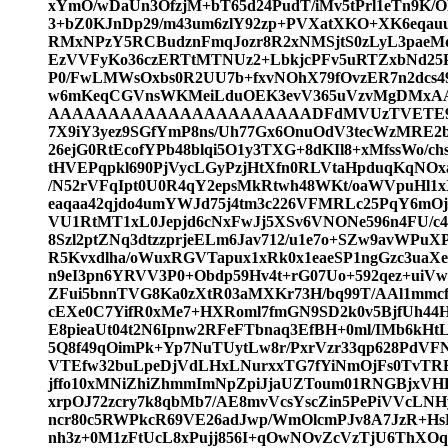
xYmO/wDaUn3OfzjM+bT65d24PudT/iMv5tPrl1eTn9K/
3+bZ0KJnDp29/m43um6zlY92zp+PVXatXKO+XK6eqauu
RMxNPzY5RCBudznFmqJozr8R2xNMSjtS0zLyL3paeMd
EzVVFyKo36czERTtMTNUz2+LbkjcPFv5uRTZxbNd25P
P0/FwLMWsOxbs0R2UU7b+fxvNOhX79fOvzER7n2dcs4
w6mKeqCGVnsWKMeiLduOEK3evV365uVzvMgD
AAAAAAAAAAAAAAAAAAAAAADFdMVUzTVETE9UxLID
7X9iY3yez9SGfYmP8ns/Uh77Gx6OnuOdV3tecWzMRE2b
26ejG0RtEcofYPb48blqi5O1y3TXG+8dKIl8+xMfssW
tHVEPqpkl690PjVycLGyPzjHtXfn0RLVtaHpduqKqNO
/N52rVFqIpt0U0R4qY2epsMkRtwh48WKt/oaWVpuHl1x
eaqaa42qjdo4umYWJd75j4tm3c226VFMRLc25PqY6mO
VU1RtMT1xL0Jepjd6cNxFwJj5XSv6VNONe596n4FU/c4D
8Szl2ptZNq3dtzzprjeELm6Jav712/u1e7o+SZw9avWPu
R5Kvxdlha/oWuxRGVTapux1xRk0x1eaeSP1ngGzc3uaXe
n9eI3pn6YRVV3P0+Obdp59Hv4t+rG07Uo+592qez+ui
ZFui5bnnTVG8Ka0zXtR03aMXKr73H/bq99T/AAl1mmc
cEXe0C7YifR0xMe7+HXRoml7fmGN9SD2k0v5BjfUh44
E8pieaUt04t2N6Ipnw2RFeFTbnaq3EfBH+0ml/IMb6kH
5Q8f49qOimPk+Yp7NuTUytLw8r/PxrVzr33qp628PdV
VTEfw32buLpeDjVdLHxLNurxxTG7fYiNmOjFs0TvTR
jffo10xMNiZhiZhmmImNpZpiJjaUZToum01RNGBjxVHKY
xrpOJ72zcry7k8qbMb7/AE8mvVcsYscZin5PePiVVcLN
ncr80c5RWPkcR69VE26adJwp/WmOlcmPJv8A7JzR+HsP
nh3z+0M1zFtUcL8xPujj856I+qOwNOvZcVzTjU6ThXOq