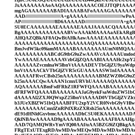
JxAAAAAAAAoAAQAAAAAAAAACOEJJTQP1AAA
mgAGAAAAAAABADIAAAABAFoAAAAGAAAAAA
AAD/////////////////////////////A+gAAAAA/////////////////////////////
AP////////////////////////////8D6AAAAAD/////////////////////////////A
SU0ECAAAAAAAEAAAAAEAAAJAAAACQAAAAAA
BgAAAAAAAAAAAAABVwAAAkMAAAAaAEkARgBT
AHQAZQBkAF8AQwBtAHkAawAAAAEAAAAAAA
AAAAAAAAAAAAAAAAAAAAAQAAAAAAAAAAA
BmJvdW5kc09iamMAAAABAAAAAAAAUmN0MQAAA
AAAAAAAAAABCdG9tbG9uZwAAAVcAAAAAUmdod
YwAAAAEAAAAAAAVzbGljZQAAABIAAAAHc2xpY2
AAAAAAZvcmlnaW5lbnVtAAAADEVTbGljZU9yaWd
bnVtAAAACkVTbGljZVR5cGUAAAAASW1nIAAAA
AAAAAFRvcCBsb25nAAAAAAAAAABMZWZ0bG9u
b25nAAACQwAAAAN1cmxURVhUAAAAAQAAAAAA
AQAAAAAABmFsdFRhZ1RFWFQAAAABAAAAAAAOY2
dFRFWFQAAAABAAAAAAAJaG9yekFsaWduZW51bQ
dAAAAAl2ZXJ0QWxpZ25lbnVtAAAAD0VTbGljZVZl
b3JUeXBlZW51bQAAABFFU2xpY2VCR0NvbG9yVHl
AAAAAAAACmxlZnRPdXRzZXRsb25nAAAAAAAAAA
dE91dHNldGxvbmcAAAAAADhCSU0EKAAAAAAA
QklNBAwAAAAAD9gAAAABAAAAoAAAAF8AAAHgAA
AAD/7QAMQWRvYmVfQ00AAf/uAA5BZG9iZQBkgA
FRgTExUTExgRDAwMDAwMEQwMDAwMDAwMDA