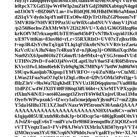
rdy5jVzaoqq6Hvqto36Mct58Udad4W4zv6fNOPqVVd/F6
leRpcX7XGd53jwWr0WIp2mZl4YGdj59ii9iXabtqqN4q
odJ3Ot/Y+fHZ06fVLm+J/wBIdQ9L90JHhHW8bSaMmnJ
d2i1qVVdydo3q/dYm0TExO0w4DjvTrOJfsZGPboom7vF
5MVRHe7NHVRTPPzz5UxrWfiXcabdNUVVdmyV1jNx
/p2/56f6ochwZhXMrWbV2I2t2J6VU+Xsh1/G36O5Hzqf
krKOfVM7rkxaqe8UbTE9Sm945bPTvN7ffoXvqyidJ1K
x/E97VtttKm+83uv8ld+rLr+55RXRfzO+UV07xTzjbxrHh
f+np3R42sYc9nTq3/g4/TLlq1qFi5kx0rNNcVVRtv1eZa
KzVctUz/AJluN4ny7c4RuuYd+nJjKop3j+O9H6ziXqci
Nm9ZtX6Jpu0010z2TG6m/fU1de9Mx4+qYSGJrmo4VUd5
UTHNv29vD+Fo4OJj4NvvOLaptUbzV0aeSF4//R6fS0/ex
KVyci1fwLldmd6ebKTyb9q9g3K7M8NpV7iztlWJnl06fWt
S9UqwKaoijnb7Ktpup1YMVRFO++y4/ZuN8fa+vCtuML
LWas21FuaNuO7JqOr1ZlqLc0bcd+l2Pc5/OMz5tPrl3jg
fHzZ3eV+9bsWa7l2qKbdETNVUz1RD6qqinrns7Vad0Hi
11dPZCw4WJXl3Yt0fFH6tqt3ifU66bt+cXSrMTVPXypj
rlXlmN4iN/Ei+net402aoqpt3ZivriY6W0dXnjreURso1
Oye/fvWPwpxnk5+fZwcy1ai5cmejdpmYjlymPG7+mZ2
Y5da16Hfu37E1XZ3ndVNaxrWPf5tromN30Amk
AAAAAAAAAAAAAAAAAAAAAANHXfAuf6Cv+mW80dc8
6Jqjqs085UlExtzh9Rc8sKJp+bODcqr5u+686jgRm0U0xVts
AJviZ6+qqEv6xT+mifVz/wDr9H6EirenqnfftcZ3QOIZw
vVTTVeqtzTao3+FVvP8AJWuVlXMrIuX8i507tyrpVV
i2MOzcysm3YsU9K7cq6NNPlddxJwnVgaRYycWe+XLN