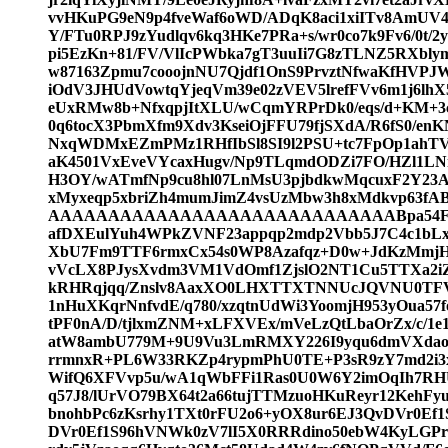
vvHKuPG9eN9p4fveWaf6oWD/ADqK8aci1xiITv8AmUV485
Y/FTu0RPJ9zYudlqv6kq3HKe7PRa+s/wr0co7k9Fv6/0t/2
pi5EzKn+81/FV/VlIcPWbka7gT3uuIi7G8zTLNZ5RXbly
w87163Zpmu7cooojnNU7Qjdf1OnS9PrvztNfwaKfHVP
iOdV3JHUdVowtqYjeqVm39e02zVEV5lrefFVv6m1j6lhX
eUxRMw8b+NfxqpjItXLU/wCqmYRPrDk0/eqs/d+KM+3
0q6tocX3PbmXfm9Xdv3KseiOjFFU79fjSXdA/R6fS0/e
NxqWDMxEZmPMz1RHfIbSl8SI9l2PSU+tc7FpOp1ahT
aK4501VxEveVYcaxHugv/Np9TLqmdODZi7FO/HZl1LNn
H3OY/wATmfNp9cu8hl07LnMsU3pjbdkwMqcuxF2Y2
xMyxeqp5xbriZh4mumJimZ4vsUzMbw3h8xMdkv
AAAAAAAAAAAAAAAAAAAAAAAAAAAAABpa54Fz/QV
afDXEulYuh4WPkZVNF23appqp2mdp2Vbb5J7C4c1bLxr
XbU7Fm9TTF6rmxCx54s0WP8Azafqz+D0w+JdKzMmjH
vVcLX8PJysXvdm3VM1VdOmf1ZjslO2NT1Cu5TTXa2i
kRHRqjqq/Znslv8AaxXO0LHXTTXTNNUcJQVNU0TFV
1nHuXKqrNnfvdE/q780/xzqtnUdWi3YoomjH953yOua
tPF0nA/D/tjlxmZNM+xLFXVEx/mVeLzQtLbaOrZx/c/1e1
atW8ambU779M+9U9Vu3LmRMXY226I9yqu6dmVXdaoxel
rrmnxR+PL6W33RKZp4rypmPhU0TE+P3sR9zY7md2i
WifQ6XFVvp5u/wA1qWbFFi1Ras0U0W6Y2imOqIh7RH
q57J8/lUrVO79BX64t2a66tujTTMzuoHKuReyr12KehFy
bnohbPc6zKsrhy1TXt0rFU2o6+yOX8ur6EJ3QvDVr0Ef1
DVr0Ef1S96hVNWk0zV7lI5X0RRRdino50ebW4KyLGPr