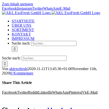
Zum Inhalt springen
Facebook
Instagram
Twitter
WhatsApp
E-Mail
STARTSEITE
ÜBER UNS
SORTIMENT
KONTAKT
IMPRESSUM
Suche nach:
Suche nach:
Von
aklexofresh
|
2020-11-11T13:45:36+01:00
November 11th,
2020
|
0 Kommentare
Share This Article
Facebook
Twitter
Reddit
LinkedIn
WhatsApp
Pinterest
Vk
E-Mail