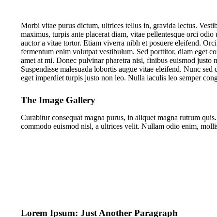
M
orbi vitae purus dictum, ultrices tellus in, gravida lectus. V
maximus, turpis ante placerat diam, vitae pellentesque orci odio 
auctor a vitae tortor. Etiam viverra nibh et posuere eleifend. Or
fermentum enim volutpat vestibulum. Sed porttitor, diam eget conval
amet at mi. Donec pulvinar pharetra nisi, finibus euismod justo m
Suspendisse malesuada lobortis augue vitae eleifend. Nunc sed qua
eget imperdiet turpis justo non leo. Nulla iaculis leo semper co
The Image Gallery
Curabitur consequat magna purus, in aliquet magna rutrum quis. Pe
commodo euismod nisl, a ultrices velit. Nullam odio enim, molli
Lorem Ipsum: Just Another Paragraph